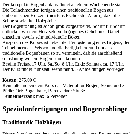
Der kompakte Bogenbaukurs findet an einem Wochenende statt.
Die Teilnehmenden fertigen einen traditionellen Bogen aus
einheimischen Hölzern (meistens Esche oder Ahorn), dazu die
Sehne sowie drei Holzpfeile.
Der Bogenrohling ist schon grob vorgearbeitet. Schritt für Schritt
entlocken wir dem Holz sein verbo(r)genes Geheimnis. Dabei
entstehen jeweils sehr individuelle Bögen.
Anspruch des Kurses ist neben der Fertigstellung eines Bogens, den
Teilnehmern das Wissen und die Fertigkeiten rund um das
traditionelle Bogenbauen so zu vermitteln, daß sie anschließend
selbständig weitere Bögen bauen können.
Beginn Freitag 17 Uhr, Sa./So. 8 Uhr, Ende Sonntag ca. 17 Uhr.
Der Kurs findet nur statt, wenn mind. 5 Anmeldungen vorliegen.
Kosten
: 275,00 €
Beinhaltet neben dem Kurs das Material für Bogen, Sehne und 3
Pfeile; Ort: Bogenhalle, Bärensteiner Straße.
Teilnehmerzahl
: max. 6 Personen
Spezialanfertigungen und Bogenrohlinge
Traditionelle Holzbögen
Dieses Angebot wendet sich an alle, die sich einen Bogen ganz nach